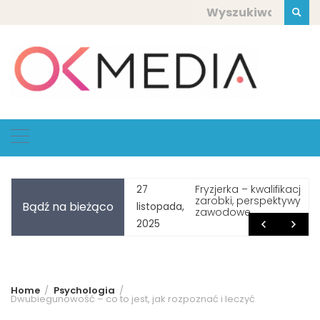
Skip
Szukaj:
to
content
bardziej depresyjny
Fryzjerka – kwalifikacje,
27
eń w roku – Blue
zarobki, perspektywy
Bądź na bieżąco
listopada,
day – fakt czy mit?
zawodowe
2025
Home
Psychologia
Dwubiegunowość – co to jest, jak rozpoznać i leczyć