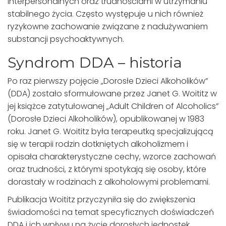
interpersonalnych oraz trudnościami w utrzymaniu
stabilnego życia. Często występuje u nich również
ryzykowne zachowanie związane z nadużywaniem
substancji psychoaktywnych.
Syndrom DDA – historia
Po raz pierwszy pojęcie „Dorosłe Dzieci Alkoholików”
(DDA) zostało sformułowane przez Janet G. Woititz w
jej książce zatytułowanej „Adult Children of Alcoholics”
(Dorosłe Dzieci Alkoholików), opublikowanej w 1983
roku. Janet G. Woititz była terapeutką specjalizującą
się w terapii rodzin dotkniętych alkoholizmem i
opisała charakterystyczne cechy, wzorce zachowań
oraz trudności, z którymi spotykają się osoby, które
dorastały w rodzinach z alkoholowymi problemami.
Publikacja Woititz przyczyniła się do zwiększenia
świadomości na temat specyficznych doświadczeń
DDA i ich wpływu na życie dorosłych jednostek.