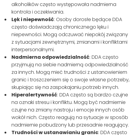
alkoholików często występowała nadmierna
kontrola i oczekiwania.
Lęk i niepewność
: Osoby dorosłe będące DDA
często doświadczają chronicznego lęku i
niepewności. Mogą odczuwać niepokój związany
z sytuacjami zewnętrznymi, zmianami i konfliktami
interpersonalnymi.
Nadmierna odpowiedzialność
: DDA często
przyjmują na siebie nadmierną odpowiedzialność
za innych. Mogą mieć trudności z ustanowieniem
granic i troszczeniem się o swoje własne potrzeby,
skupiając się na zaspokajaniu potrzeb innych.
Hiperalertywność
: DDA często są bardzo czujne
na oznaki stresu i konfliktu. Mogą być nadmiernie
czujne na zmiany nastroju i emocje innych osób
wokół nich. Często reagują na sytuacje w sposób
nadmiernie pobudzony lub przesadnie reagujący.
Trudności w ustanawianiu granic
: DDA często