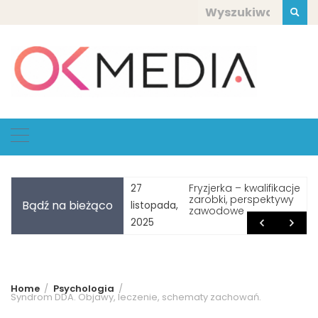
Skip
Szukaj:
to
content
bardziej depresyjny
Fryzjerka – kwalifikacje,
27
eń w roku – Blue
zarobki, perspektywy
Bądź na bieżąco
listopada,
day – fakt czy mit?
zawodowe
2025
Home
Psychologia
Syndrom DDA. Objawy, leczenie, schematy zachowań.