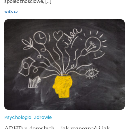
społecznościowe, […]
WIĘCEJ
Psychologia
Zdrowie
ADHD u dorosłych – jak rozpoznać i jak