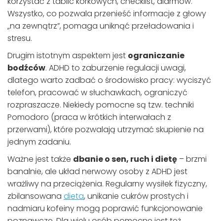
korzystać z tablic korkowych, checklist, alarmów.
Wszystko, co pozwala przenieść informacje z głowy
„na zewnątrz”, pomaga uniknąć przeładowania i
stresu.
Drugim istotnym aspektem jest
ograniczanie
bodźców
. ADHD to zaburzenie regulacji uwagi,
dlatego warto zadbać o środowisko pracy: wyciszyć
telefon, pracować w słuchawkach, ograniczyć
rozpraszacze. Niekiedy pomocne są tzw. techniki
Pomodoro (praca w krótkich interwałach z
przerwami), które pozwalają utrzymać skupienie na
jednym zadaniu.
Ważne jest także
dbanie o sen, ruch i dietę
– brzmi
banalnie, ale układ nerwowy osoby z ADHD jest
wrażliwy na przeciążenia. Regularny wysiłek fizyczny,
zbilansowana
dieta
, unikanie cukrów prostych i
nadmiaru kofeiny mogą poprawić funkcjonowanie
poznawcze. Dla wielu osób pomocne jest też