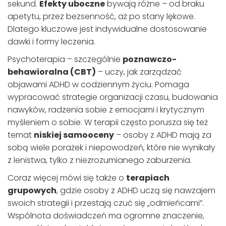
sekund.
Efekty uboczne
bywają różne – od braku
apetytu, przez bezsenność, aż po stany lękowe.
Dlatego kluczowe jest indywidualne dostosowanie
dawki i formy leczenia.
Psychoterapia – szczególnie
poznawczo-
behawioralna (CBT)
– uczy, jak zarządzać
objawami ADHD w codziennym życiu. Pomaga
wypracować strategie organizacji czasu, budowania
nawyków, radzenia sobie z emocjami i krytycznym
myśleniem o sobie. W terapii często porusza się też
temat
niskiej samooceny
– osoby z ADHD mają za
sobą wiele porażek i niepowodzeń, które nie wynikały
z lenistwa, tylko z niezrozumianego zaburzenia.
Coraz więcej mówi się także o
terapiach
grupowych
, gdzie osoby z ADHD uczą się nawzajem
swoich strategii i przestają czuć się „odmieńcami”.
Wspólnota doświadczeń ma ogromne znaczenie,