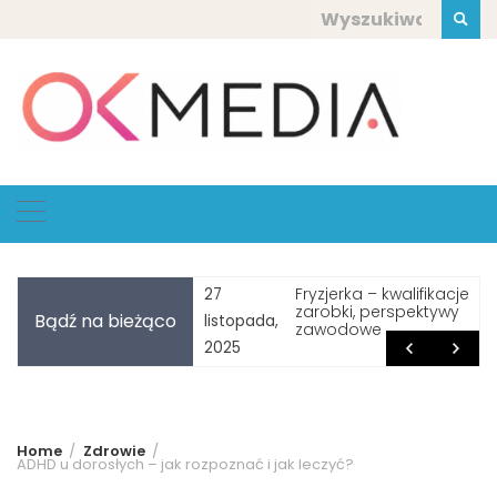
Skip
Szukaj:
to
content
Fryzjerka – kwalifikacje,
Co odpisać 
2
zarobki, perspektywy
miłego dnia
Bądź na bieżąco
opada,
października,
zawodowe
5
2025
Home
Zdrowie
ADHD u dorosłych – jak rozpoznać i jak leczyć?