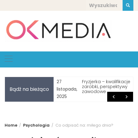
Skip
Szukaj:
to
content
bardziej depresyjny
Fryzjerka – kwalifikacje,
27
eń w roku – Blue
zarobki, perspektywy
Bądź na bieżąco
listopada,
day – fakt czy mit?
zawodowe
2025
Home
Psychologia
Co odpisać na: miłego dnia?