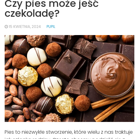
Czy pies może jeść
czekoladę?
15 KWIETNIA, 2024
PUPIL
Pies to niezwykłe stworzenie, które wielu z nas traktuje