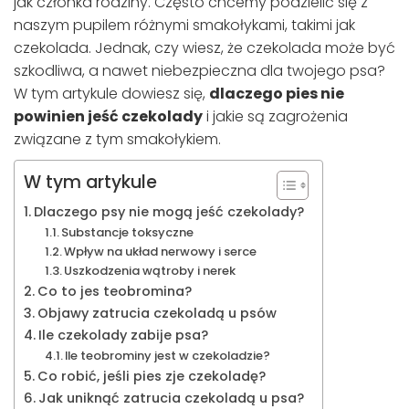
jak członka rodziny. Często chcemy podzielić się z
naszym pupilem różnymi smakołykami, takimi jak
czekolada. Jednak, czy wiesz, że czekolada może być
szkodliwa, a nawet niebezpieczna dla twojego psa?
W tym artykule dowiesz się,
dlaczego pies nie
powinien jeść czekolady
i jakie są zagrożenia
związane z tym smakołykiem.
W tym artykule
Dlaczego psy nie mogą jeść czekolady?
Substancje toksyczne
Wpływ na układ nerwowy i serce
Uszkodzenia wątroby i nerek
Co to jes teobromina?
Objawy zatrucia czekoladą u psów
Ile czekolady zabije psa?
Ile teobrominy jest w czekoladzie?
Co robić, jeśli pies zje czekoladę?
Jak uniknąć zatrucia czekoladą u psa?