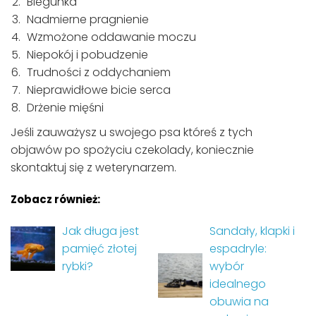
Biegunka
Nadmierne pragnienie
Wzmożone oddawanie moczu
Niepokój i pobudzenie
Trudności z oddychaniem
Nieprawidłowe bicie serca
Drżenie mięśni
Jeśli zauważysz u swojego psa któreś z tych
objawów po spożyciu czekolady, koniecznie
skontaktuj się z weterynarzem.
Zobacz również:
Jak długa jest
Sandały, klapki i
pamięć złotej
espadryle:
rybki?
wybór
idealnego
obuwia na