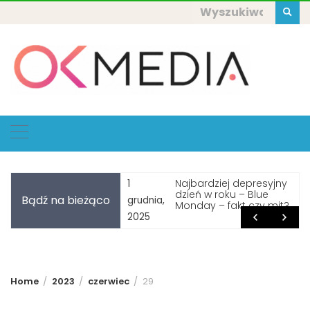
Skip
Szukaj:
to
content
anie z mokrymi
Najbardziej depresyjny
1
osami – nigdy tego nie
dzień w roku – Blue
Bądź na bieżąco
grudnia,
!
Monday – fakt czy mit?
2025
Home
2023
czerwiec
29