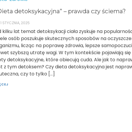
Dieta detoksykacyjna” – prawda czy ściema?
1 STYCZNIA, 2025
 kilku lat temat detoksykacji ciała zyskuje na popularnośc
ele osób poszukuje skutecznych sposobów na oczyszcze
ganizmu, licząc na poprawę zdrowia, lepsze samopoczuci
wet szybszą utratę wagi. W tym kontekście pojawiają się
ety detoksykacyjne, które obiecują cuda. Ale jak to napr
st z tym detoksem? Czy dieta detoksykacyjna jest napra
uteczna, czy to tylko […]
ĘCEJ