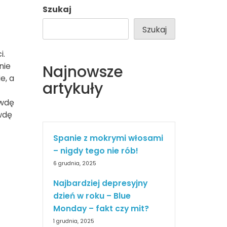
Szukaj
Szukaj
i.
nie
Najnowsze
e, a
artykuły
awdę
wdę
Spanie z mokrymi włosami
– nigdy tego nie rób!
6 grudnia, 2025
Najbardziej depresyjny
dzień w roku – Blue
Monday – fakt czy mit?
1 grudnia, 2025