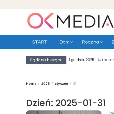
Skip
to
content
START
Dom
Rodzina
Z
Bądź na bieżąco
Najbardz
1 grudnia, 2025
Home
2025
styczeń
31
Dzień:
2025-01-31
Di