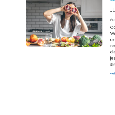
„
3
Od
Wi
or
na
di
je
sk
WI