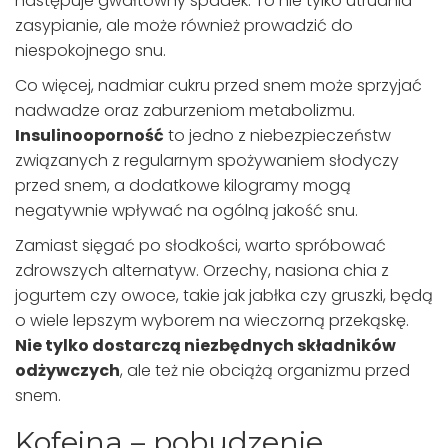
następuje gwałtowny spadek. To nie tylko utrudnia
zasypianie, ale może również prowadzić do
niespokojnego snu.
Co więcej, nadmiar cukru przed snem może sprzyjać
nadwadze oraz zaburzeniom metabolizmu.
Insulinooporność
to jedno z niebezpieczeństw
związanych z regularnym spożywaniem słodyczy
przed snem, a dodatkowe kilogramy mogą
negatywnie wpływać na ogólną jakość snu.
Zamiast sięgać po słodkości, warto spróbować
zdrowszych alternatyw. Orzechy, nasiona chia z
jogurtem czy owoce, takie jak jabłka czy gruszki, będą
o wiele lepszym wyborem na wieczorną przekąskę.
Nie tylko dostarczą niezbędnych składników
odżywczych
, ale też nie obciążą organizmu przed
snem.
Kofeina – pobudzenie,